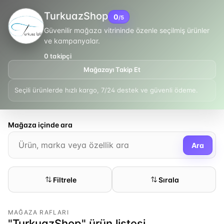
TurkuazShop
0
/5
Güvenilir mağaza vitrininde özenle seçilmiş ürünler
ve kampanyalar.
0
takipçi
Mağazayı Takip Et
Seçili ürünlerde hızlı kargo, 7/24 destek ve güvenli ödeme.
Mağaza içinde ara
Ara
Filtrele
Sırala
MAĞAZA RAFLARI
"TurkuazShop" ürün listesi