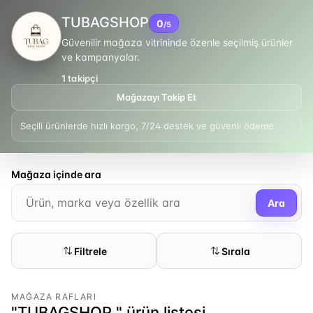
TUBAGSHOP
0
/5
Güvenilir mağaza vitrininde özenle seçilmiş ürünler
ve kampanyalar.
1
takipçi
Mağazayı Takip Et
Seçili ürünlerde hızlı kargo, 7/24 destek ve güvenli ödeme.
Mağaza içinde ara
Ara
Filtrele
Sırala
MAĞAZA RAFLARI
"TUBAGSHOP " ürün listesi