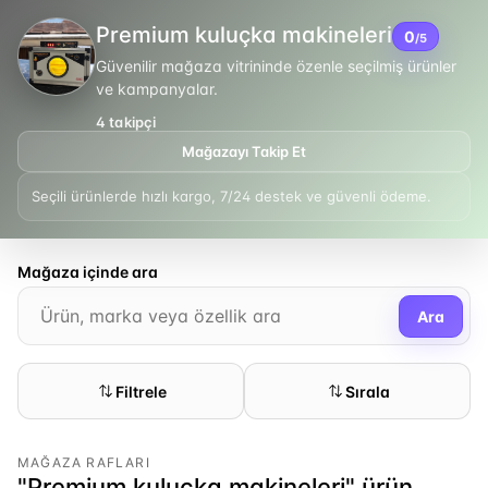
Premium kuluçka makineleri
0
/5
Güvenilir mağaza vitrininde özenle seçilmiş ürünler
ve kampanyalar.
4
takipçi
Mağazayı Takip Et
Seçili ürünlerde hızlı kargo, 7/24 destek ve güvenli ödeme.
Mağaza içinde ara
Ara
Filtrele
Sırala
MAĞAZA RAFLARI
"Premium kuluçka makineleri" ürün