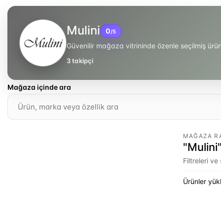
Mulini
0
/5
Güvenilir mağaza vitrininde özenle seçilmiş ür
3
takipçi
Mağaza içinde ara
MAĞAZA R
"Mulini"
Filtreleri v
Ürünler yükl