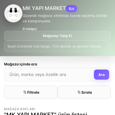
MK YAPI MARKET
0
/5
Güvenilir mağaza vitrininde özenle seçilmiş ürünler
ve kampanyalar.
0
takipçi
Mağazayı Takip Et
Seçili ürünlerde hızlı kargo, 7/24 destek ve güvenli ödeme.
Mağaza içinde ara
Ara
Filtrele
Sırala
MAĞAZA RAFLARI
"MK YAPI MARKET" ürün listesi