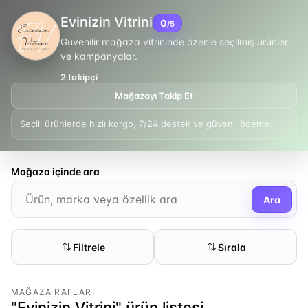
Evinizin Vitrini
0
/5
Güvenilir mağaza vitrininde özenle seçilmiş ürünler
ve kampanyalar.
2
takipçi
Mağazayı Takip Et
Seçili ürünlerde hızlı kargo, 7/24 destek ve güvenli ödeme.
Mağaza içinde ara
Ara
Filtrele
Sırala
MAĞAZA RAFLARI
"Evinizin Vitrini" ürün listesi