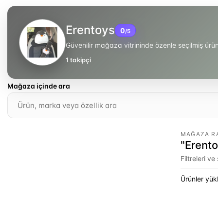
Erentoys
0
/5
Güvenilir mağaza vitrininde özenle seçilmiş ür
1
takipçi
Mağaza içinde ara
MAĞAZA R
"Erento
Filtreleri v
Ürünler yükl