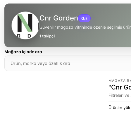
Cnr Garden
0
/5
Güvenilir mağaza vitrininde özenle seçilmiş ür
1
takipçi
Mağaza içinde ara
MAĞAZA R
"Cnr Ga
Filtreleri v
Ürünler yükl