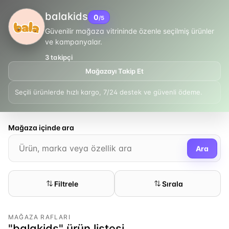
balakids
0
/5
Güvenilir mağaza vitrininde özenle seçilmiş ürünler
ve kampanyalar.
3
takipçi
Mağazayı Takip Et
Seçili ürünlerde hızlı kargo, 7/24 destek ve güvenli ödeme.
Mağaza içinde ara
Ara
Filtrele
Sırala
MAĞAZA RAFLARI
"balakids" ürün listesi