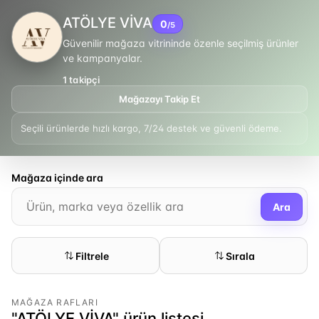
ATÖLYE VİVA
0
/5
Güvenilir mağaza vitrininde özenle seçilmiş ürünler
ve kampanyalar.
1
takipçi
Mağazayı Takip Et
Seçili ürünlerde hızlı kargo, 7/24 destek ve güvenli ödeme.
Mağaza içinde ara
Ara
Filtrele
Sırala
MAĞAZA RAFLARI
"ATÖLYE VİVA" ürün listesi